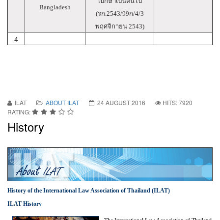
เบกษาเป็นต้นไป
Bangladesh
(รก.2543/99ก/4/3
พฤศจิกายน 2543)
4
ILAT
ABOUT ILAT
24 AUGUST 2016
HITS: 7920
RATING:
History
History of the International Law Association of Thailand (ILAT)
ILAT History