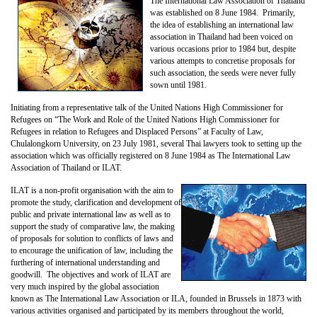
The International Law Association of Thailand
was established on 8 June 1984. Primarily,
the idea of establishing an international law
association in Thailand had been voiced on
various occasions prior to 1984 but, despite
various attempts to concretise proposals for
such association, the seeds were never fully
sown until 1981.
Initiating from a representative talk of the United Nations High Commissioner for
Refugees on “The Work and Role of the United Nations High Commissioner for
Refugees in relation to Refugees and Displaced Persons” at Faculty of Law,
Chulalongkorn University, on 23 July 1981, several Thai lawyers took to setting up the
association which was officially registered on 8 June 1984 as The International Law
Association of Thailand or ILAT.
ILAT is a non-profit organisation with the aim to
promote the study, clarification and development of
public and private international law as well as to
support the study of comparative law, the making
of proposals for solution to conflicts of laws and
to encourage the unification of law, including the
furthering of international understanding and
goodwill. The objectives and work of ILAT are
very much inspired by the global association
known as The International Law Association or ILA, founded in Brussels in 1873 with
various activities organised and participated by its members throughout the world,